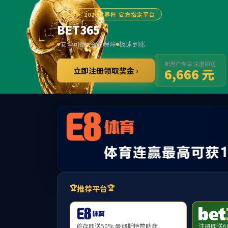
首页
学院概况
师资队伍