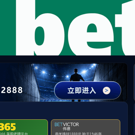
mk体育(mksport集团)股份公司-MK SPORTS
本科生培养
研究生培养
科学研究