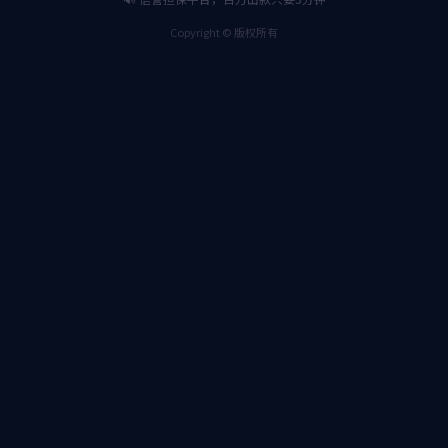
ort体育在线2026年博士研究生招生考核成绩汇总表（
ort体育在线研究生导师邮箱地址汇总表
ort体育在线2026年硕士研究生复试录取工作实施细则
ort体育在线2026年博士研究生综合考核流程通知
ort体育在线2026年博士研究生入学“申请-考核”制
心关于寒假期间实验室开放的通知