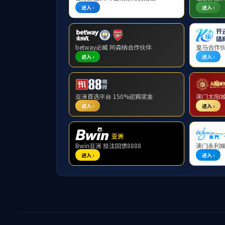
首
通知公告
mksp
通知公告
招生
关于建
研究生
mksp
本科生
2026