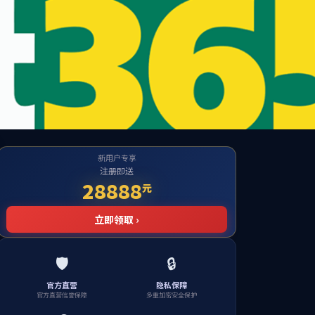
考
交流合作
学科建设
mksport体育