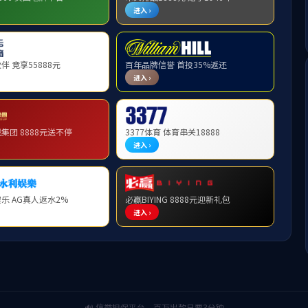
页
学院公告
通知公告
ort体育在线 2026 年博士研究生“交叉培养”项目简介
立2026级研究生新生QQ群的通知
ort体育在线2026年博士研究生“申请—考核”制招
年度mksport体育在线本科生专业准入细则