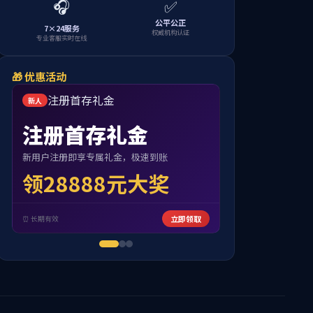
生选拔工作实施细则（第二批次）