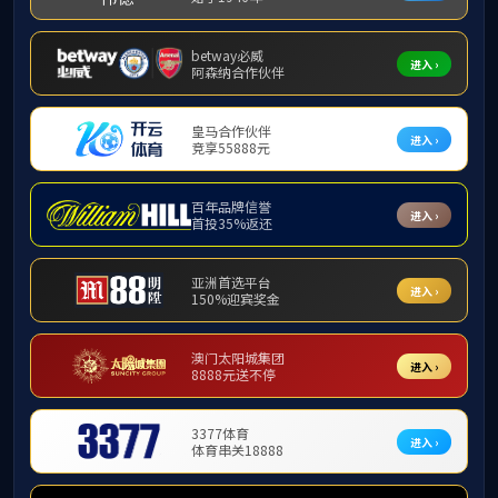
首
学科建设
学科介绍
学科建设
学
国家重点学科
生
吉林省特色高水平学
生都执
科
学
学术学位授权学科
批国家