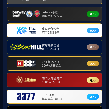
首
本科生
2024
通知公告
招生
mksp
研究生
mksp
本科生
关于公
教职工