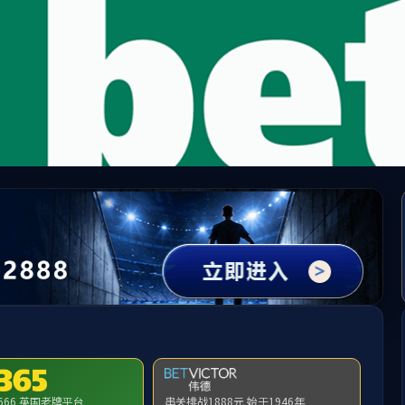
mk体育(mksport集团)股份公司-MK SPORTS
本科生培养
研究生培养
科学研究