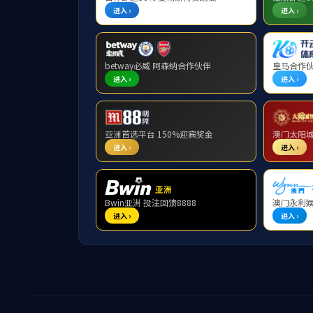
首页
mksport体育在线2026年硕士研究生复试录取工
复试细则及复试名单见附件。
附件【
mksport体育在线2026年硕士研究生复试录
附件【
附件1：mksport体育在线2026年生物学专
附件【
附件2：mksport体育在线2026年硕士研究生