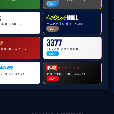
学院新闻
学院公告
学术活动
作实施细则
时间：2026-03-23 点击
取工作实施细则.pdf
】
业遗传学方向复试志愿书.pdf
】
复试名单.pdf
】