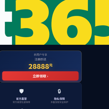
考
交流合作
学科建设
mksport体育