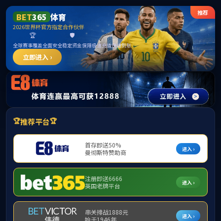
mk体育(mksport集团)股份公司-MK SPORTS