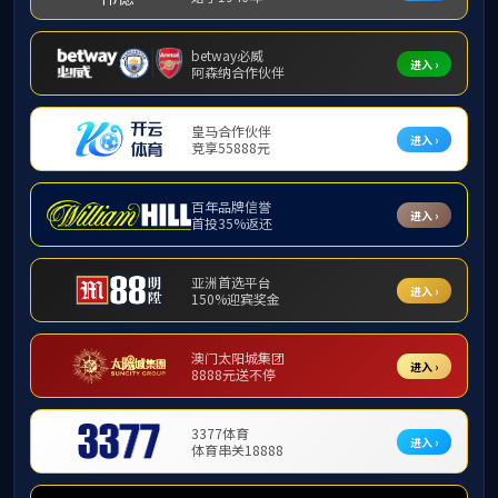
首页
mksport体育在线2026年博士研究生“申请—
细则内容见附件。
附件【
mksport体育在线2026年博士研究生“申
附件【
附件1：mksport官网入口2026年博士研
附件【
附件2：mksport官网入口2026年报考博
附件【
附件3：mksport官网入口2026年报考博
附件【
附件4：mksport官网入口2026年博士研究生