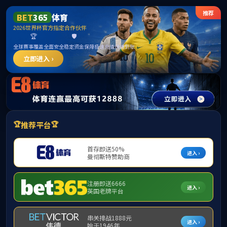
mk体育(mksport集团)股份公司-MK SPORTS