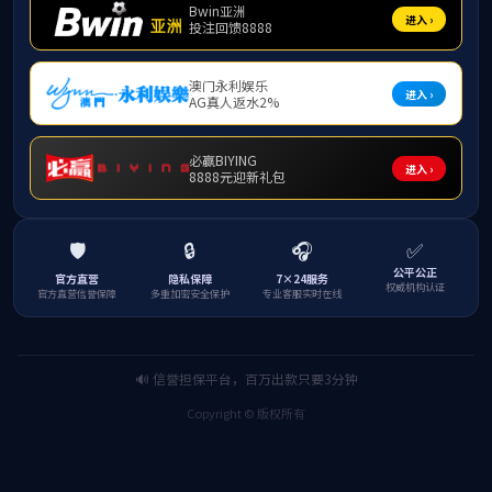
国家草
国家药
细胞和
实验中
国家级生
国家级生
教育部重
分子表
植被生
教育部
糖复合
农业基