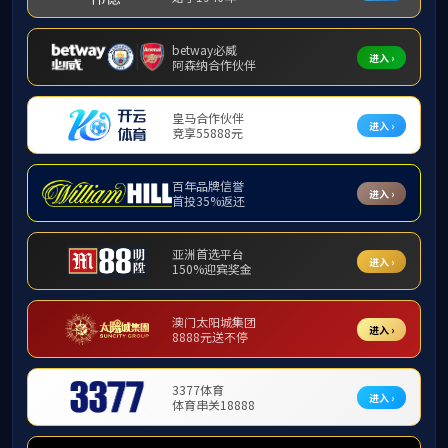
首
招生
mksp
通知公告
招生
mksp
研究生
mks
本科生
202
教职工