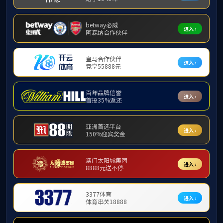
首
安全宣传