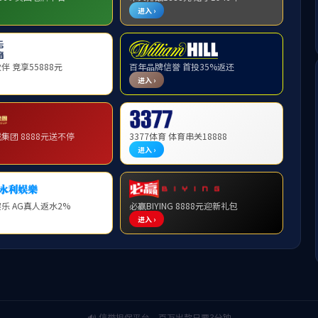
页
mksport体育
规章制度
ort体育在线落实一线规则实施细则
ort体育在线执行“三重一大” 决策制度实施办法
ort体育在线意识形态工作责任制实施办法
代爱国主义教育实施纲要》