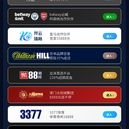
首页
mksport体育在线2023年博士研究生综合考核流
根据本单位《2023年博士研究生“
究生综合考核流程公
布如下：
一
、考核方式、内容、成绩计
1.专业素质考核：考核方式为笔试，