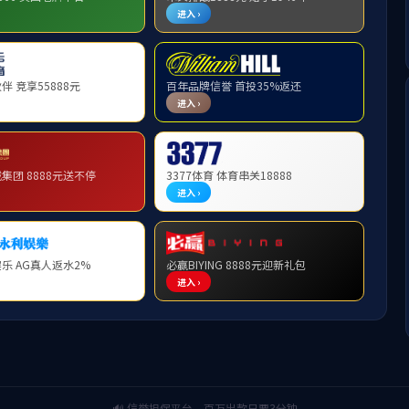
学院新闻
学院公告
学术活动
简章
时间：2023-06-02 点击
11工程”重点建设大学、“985工程”优势学科创新平台
估中分别获评A和A-。学院现有药物基因和蛋白筛
被生态科学教育部重点实验室和糖复合物教育部工程
成员、国家级人才称号获得者、教育部政府特殊津贴
学研究和人才培养上都在持续提升。