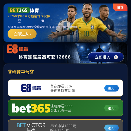
mk体育(mksport集团)股份公司-MK SPORTS