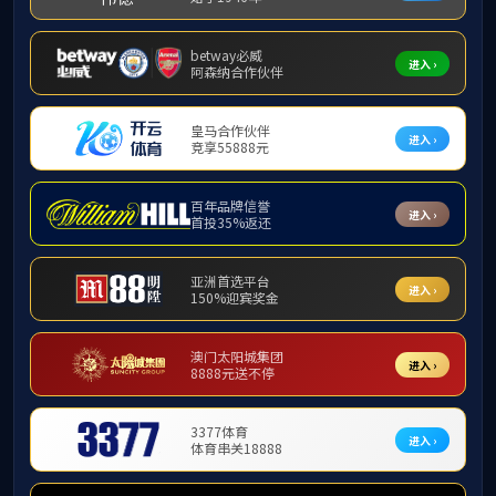
首页
mksport体育在线2024年春季学期教材选用结果
根据《关于开展2024年春季学期m
况审核。经审核，2024年春季学期课程
系人联系。
本科生课程教材联系人：郝老师，850
研究生课程教材联系人：刘老师，850