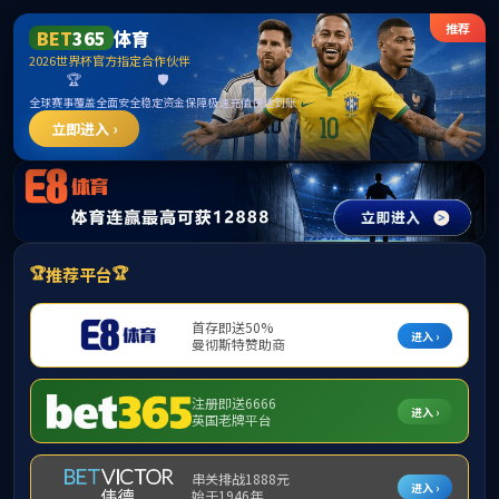
mk体育(mksport集团)股份公司-MK SPORTS