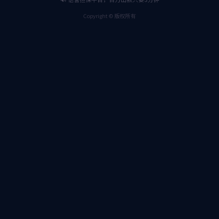
话以及所报项目发送至邮箱：
haorn801@nenu.edu.cn。
版权所有
mk体育(mksport集团)股份公司-MK