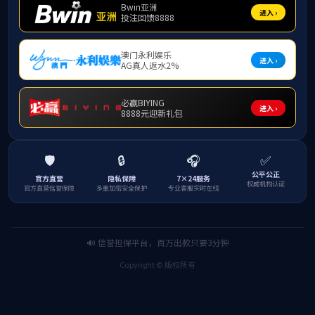
附件【
教学卓越成就奖-评审表-曾宪录.doc
】
附件【
教学优秀奖-评审表-王海涛.doc
】
附件【
教学新星奖-评审表-范玉莹.doc
】