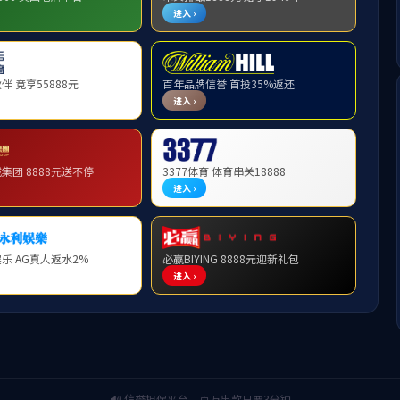
学院新闻
学院公告
学术活动
持续更新中……）
时间：2021-05-24 点击