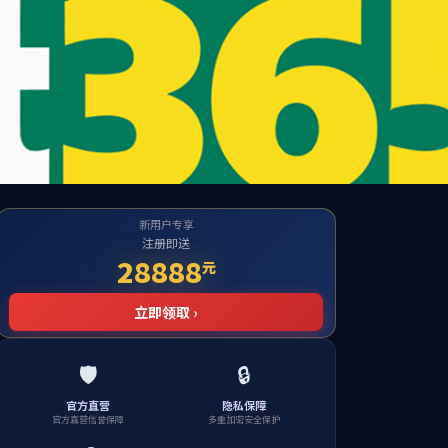
考
交流合作
学科建设
mksport体育