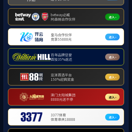
首页
我院教师团队在植物多倍体基因组进化领域取得
近日，我院分子表观遗传学教育部
亚种间节段异源四倍体水稻中部分同源
的同源四倍体系的过程，暗示自然界中存在从异
多倍体作物育种均具有重要启示。相关成果以“Rapid format
表在国际著名期刊《自然—植物》（Nature
多倍化或全基因组加倍（whole-g