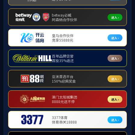
首页
mksport体育在线党委开展“铭记历史 砥砺前行
为纪念中国人民抗日战争暨世界反
日，学院党委组织
师生党员赴伪满皇宫