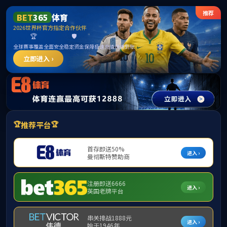
mk体育(mksport集团)股份公司-MK SPORTS